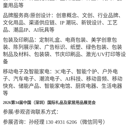
童用品等
品牌服务商
/
原创设计：创意概念、文创、行业品牌、
文化用品、渠道供应链、
IP
潮玩、新锐设计、工艺
品、潮品
IP
、
AI
玩具等
包装及印刷品：定制礼盒、电商包装、美学创意包
装、陈列展示架、广告标识、纸塑、绿色包装、包装
制品及材料、包装袋、节庆印刷品、激光
/UV
打印等设
备
移动电子及智能家电：
3C
电子、智能个护、户外电
子、汽车电子、潮流电子、
AI
科技、移动音频、移动
快充、储能产品、智能家电馆、厨房电器、生活电器
等
202
6
第
3
4
届中国（深圳）国际礼品及家居用品展览会
参展
/
参观咨询联系方式：
参展咨询：孙经理
1
30 4931 6206
（微信同号）