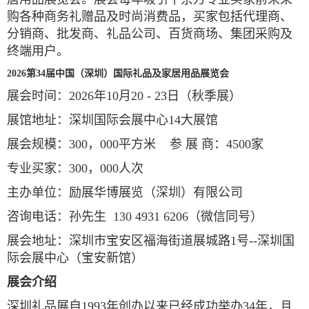
购各种商务礼赠品及时尚消费品，买家包括代理商、
分销商、批发商、礼品公司、百货商场、集团采购及
终端用户。
202
6
第
3
4
届中国（深圳）国际礼品及家居用品展览会
展会时间：
202
6
年10
月
20
- 23
日（秋季展）
展馆地址：深圳国际会展中心
14
大展馆
展会规模：
300
，
000
平方米 参 展 商：
4500
家
专业买家：
300
，
000
人次
主办单位：励展华博展览（深圳）有限公司
咨询电话：孙先生
1
30 4931 620
6
（微信同号）
展会地址：深圳市宝安区福海街道展城路
1
号
--
深圳国
际会展中心（宝安新馆）
展会介绍
深圳礼品展自
1993
年创办以来已经成功举办
34
年，且