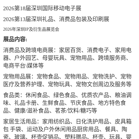
202
6
第
18
届深圳国际移动电子展
202
6
第
13
届深圳礼品、消费品包装及印刷展
202
6
年深圳
IP
及衍生品展览会
展品内容
:
消费品及跨境电商展：家居百货、消费电子、家用电
器、户外园艺、母婴玩具、宠物用品、跨境服务商、
电商平台
\
媒体等
宠物用品展：宠物食品、宠物用品、宠物洗护、宠物
医疗及营养护理、宠物玩具、宠物文创周边及服务等
食品类：休闲食品、绿色食品、优质农产品、粮油调
味、礼品卡册、生鲜食品、节庆食品、地方特色食
品、健康
/
滋补食品、茗茶
/
饮料
/
糖巧等
家居生活用品：家用纺织品、日化洗护用品、皮具箱
包
手袋、运动及户外休闲用品厨房用品、餐具、陶
瓷、玻璃、杯壶促销品、塑料赠品、杯壶、玩具、婴