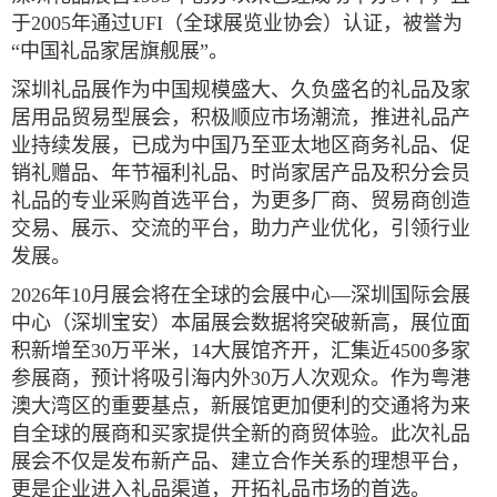
于
2005
年通过
UFI
（全球展览业协会）认证，被誉为
“中国礼品家居旗舰展”。
深圳礼品展作为中国规模盛大、久负盛名的礼品及家
居用品贸易型展会，积极顺应市场潮流，推进礼品产
业持续发展，已成为中国乃至亚太地区商务礼品、促
销礼赠品、年节福利礼品、时尚家居产品及积分会员
礼品的专业采购首选平台，为更多厂商、贸易商创造
交易、展示、交流的平台，助力产业优化，引领行业
发展。
202
6
年10
月展会将在全球的会展中心
—深圳国际会展
中心（深圳宝安）本届展会数据将突破新高，展位面
积新增至
30
万平米，
14
大展馆齐开，汇集近
4500
多家
参展商，预计将吸引海内外
30
万人次观众。作为粤港
澳大湾区的重要基点，新展馆更加便利的交通将为来
自全球的展商和买家提供全新的商贸体验。此次礼品
展会不仅是发布新产品、建立合作关系的理想平台，
更是企业进入礼品渠道，开拓礼品市场的首选。