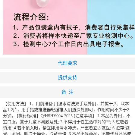
代理要求
提供支持
备 注
【使用方法】 1、用前准备:用温水清洗双手及外阴，并擦干;2、取本
品1-2片，用手指或推送器轻缓推入阴道深处即可，作用时间不少于2
分钟。 [执行标/准】Q/HSHY004-2025 [注意事项】 1.本品为外用，不
宜口服，置于儿童不易触及处; 2.不得用于性生活中对的**; 3.过敏者
慎用; 4.若不慎入眼，请立即用清水冲洗，严重者立即就医; 6.贮存:避
光、密闭、阴凉干燥处，冷藏更佳; 6.本品不是药品，不能代替药品使