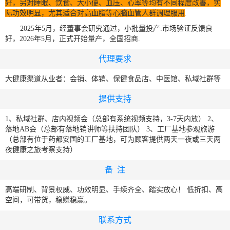
好，另对睡眠、饮食、大小便、血压、心率等均有不同程度改善，实
际功效明显，尤其适合对高血脂等心脑血管人群调理服用
.
2025
年
5
月，经董事会研究通过，小批量投产.市场验证反馈良
好，2026年5月，正式开始量产，全国招商.
代理要求
大健康渠道从业者：会销、体销、保健食品店、中医馆、私域社群等
提供支持
1、私域社群、店内视频会（总部有系统视频支持，3-7天内放） 2、
落地AB会（总部有落地销讲师等扶持团队） 3、工厂基地参观旅游
（总部有位于药都安国的工厂基地，可为顾客提供两天一夜或三天两
夜健康之旅考察支持）
备 注
高端研制、背景权威、功效明显、手续齐全、踏实放心！ 低折扣、高
空间，可带货，稳赚稳赢。
联系方式