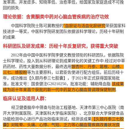
发率高、并发症多、知晓率低、治愈率低，给国家及家庭造成不可挽
回的损失.
理论依据：含黄酮类中药对心脑血管疾病的治疗功效
中国科学院院士陈可冀教授的
“血瘀证与活血化瘀研究
荣获国家科
技进步一等奖，中医科学院研发团队依据该科学理论，历经十年研制
的成果.
科研团队及研发成果：历经十年反复研究，获得重大突破
2012
年由中国中医科学院李健文教授领衔的科研团队，依据陈院
士科学理论，投入到从科研理论到成果转化的关键工作中.经过对中草
药药材、药性大量数据分析，最终选用
银杏叶、丹参、葛根、山楂、
三七、蜂胶粉
等为主要原料，以君臣佐使进行配方组伍，前后历经十
年，成功推出【久颐丹参三七胶囊】，于
2021
年正式获得国家局批
准，批准文号：国食健注
G20210250
，批准功能：辅助降血脂.
该成果
成为近十年来首个获批的新一代中药复方心脑血管调理保健制剂
.
临床认证及适用人群：
经卫健委脑卒中筛查与防治工程基地、天津市第三中心医院（南
开大学附属医院、天津医科大学临床医院）、北京联合大学保健食品
功能检测中心进行产品功效临床测试，经测该成果
【久颐丹参三七胶
囊】对眩晕、头痛、心悸、气短、乏力等心脑血管疾病改善状况良