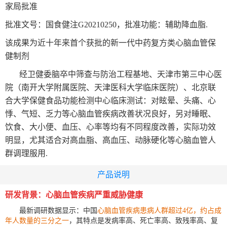
家局批准
批准文号：国食健注
G20210250
，批准功能：辅助降血脂.
该成果为近十年来首个获批的新一代中药复方类心脑血管保
健
制剂
经
卫健委脑卒中筛查与防治工程基地、天津市第三中心医
院（南开大学附属医院、天津医科大学临床医院）、北京联
合大学保健食品功能检测中心
临床测试：
对眩晕、头痛、心
悸、气短、乏力等心脑血管疾病改善状况良好，另对睡眠、
饮食、大小便、血压、心率等均有不同程度改善，实际功效
明显，尤其适合对高血脂、高血压、动脉硬化
等心脑血管人
群调理服用.
产品说明
研发背景：心脑血管疾病严重威胁健康
最新调研数据显示：中国
心脑血管疾病患病人群超过
4
亿，约占成
年人数量的三分之一
，其特点是发病率高、死亡率高、致残率高、复